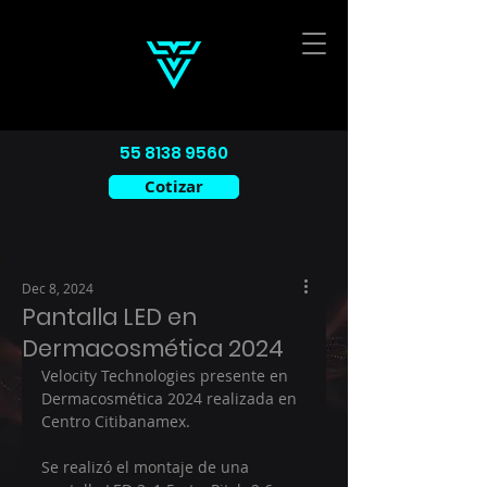
55 8138 9560
Cotizar
Dec 8, 2024
Pantalla LED en
Dermacosmética 2024
Velocity Technologies presente en 
Dermacosmética 2024 realizada en 
Centro Citibanamex.
Se realizó el montaje de una 