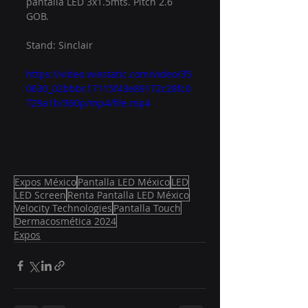
pantalla LED 3x1.5mts. Pitch 2.6 
GOB.
Stand: Sinclair
https://video.wixstatic.com/video/35
0630_02bbbc17115f43e89172c28fc0
729a1b/360p/mp4/file.mp4
Expos México
Pantalla LED México
LED
LED Screen
Renta Pantalla LED México
Velocity Technologies
Pantalla Touch
Dermacosmética 2024
Expos