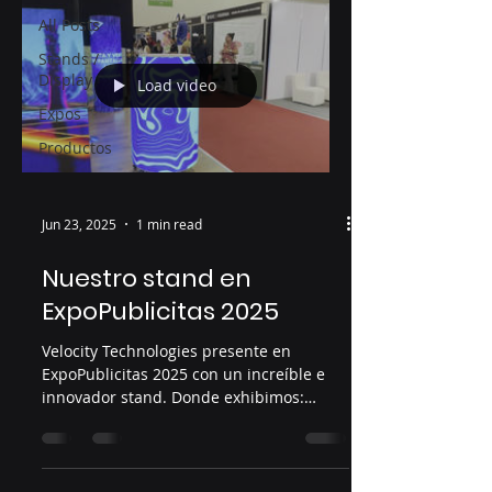
All Posts
Stands /
Display
Load video
Expos
Productos
Jun 23, 2025
1 min read
Nuestro stand en
ExpoPublicitas 2025
Velocity Technologies presente en
ExpoPublicitas 2025 con un increíble e
innovador stand. Donde exhibimos:
Pantallas LED en gabinetes...