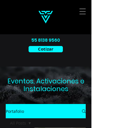
55 8138 9560
Cotizar
Eventos, Activaciones e
Instalaciones
Portafolio
All Posts