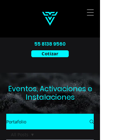
55 8138 9560
Cotizar
Eventos, Activaciones e
Instalaciones
Portafolio
All Posts